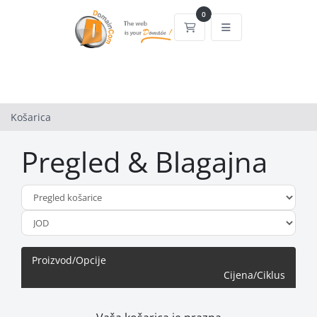
0
Košarica
Košarica
Pregled & Blagajna
Proizvod/Opcije
Cijena/Ciklus