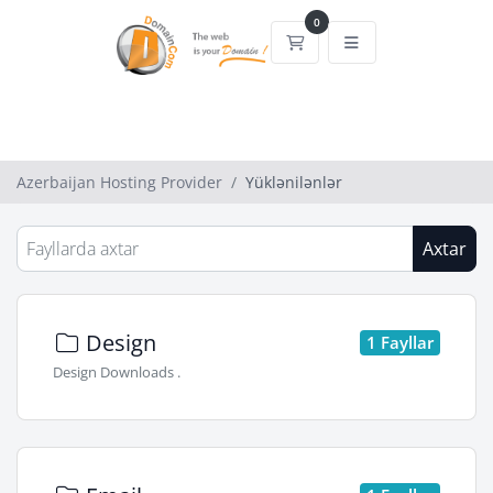
0
Səbət
Azerbaijan Hosting Provider
Yüklənilənlər
Axtar
Design
1 Fayllar
Design Downloads .