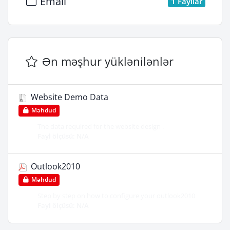
Email
1 Fayllar
Ən məşhur yüklənilənlər
Website Demo Data
Məhdud
The data required for the website design .
Fayl ölçüsü: N/A
Outlook2010
Məhdud
Step by step on how to configure your outlook2010
Fayl ölçüsü: N/A